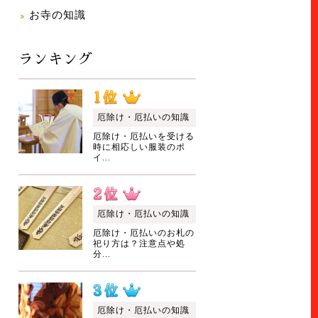
お寺の知識
ランキング
厄除け・厄払いの知識
厄除け・厄払いを受ける
時に相応しい服装のポ
イ...
厄除け・厄払いの知識
厄除け・厄払いのお札の
祀り方は？注意点や処
分...
厄除け・厄払いの知識