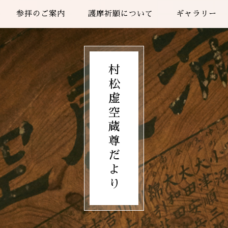
参拝のご案内
護摩祈願について
ギャラリー
村松虚空蔵尊だより