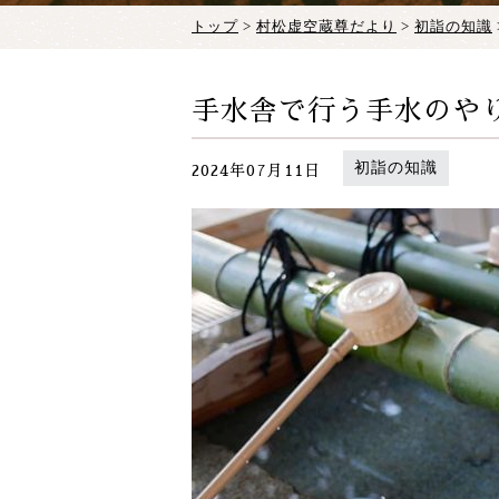
トップ
>
村松虚空蔵尊だより
>
初詣の知識
手水舎で行う手水のや
初詣の知識
2024年07月11日