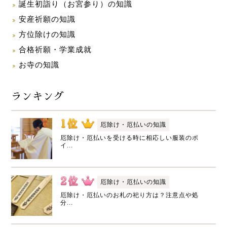
誕生初詣り（お宮参り）の知識
安産祈願の知識
方位除けの知識
合格祈願・学業成就
お寺の知識
ランキング
厄除け・厄払いの知識
厄除け・厄払いを受ける時に相応しい服装のポ
イ...
厄除け・厄払いの知識
厄除け・厄払いのお札の祀り方は？注意点や処
分...