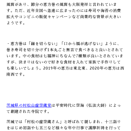
風習があり、節分の恵方巻の風習も大阪発祥と言われていま
す。ただ、近年全国へ急速に広まったのには寿司や海苔の消費
拡大やコンビニの販促キャンペーンなど商業的な背景が大きい
ようです。
・恵方巻は「縁を切らない」「口から福が逃げない」ように、
巻き寿司を切り分けず1本丸ごと無言で食べきると良いとされて
います。中の食材は七福神にちなんで7種類が良いとされていま
すが、決まりはないので好きな食材を入れて家族で手作りして
も楽しいでしょう。2019年の恵方は東北東、2020年の恵方は西
南西です。
茨城県の村松山虚空蔵堂
は平安時代に空海（弘法大師）によっ
て創建された寺院です。
茨城では「村松の虚空蔵さん」と呼ばれて親しまれ、十三詣り
をはじめ初詣や七五三など様々な年中行事で護摩祈祷を行って