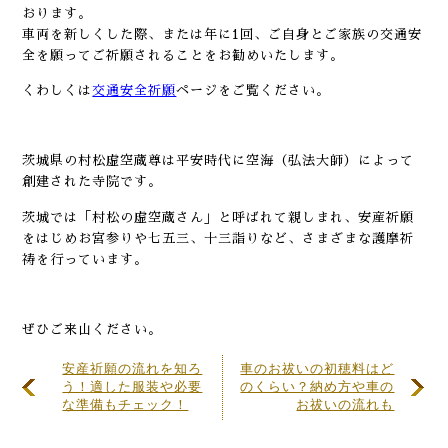
おります。
車両を新しくした際、または年に1回、ご自身とご家族の交通安
全を願ってご祈願されることをお勧めいたします。
くわしくは
交通安全祈願
ページをご覧ください。
茨城県の村松虚空蔵尊は平安時代に空海（弘法大師）によって
創建された寺院です。
茨城では「村松の虚空蔵さん」と呼ばれて親しまれ、安産祈願
をはじめお宮参りや七五三、十三詣りなど、さまざまな護摩祈
祷を行っています。
ぜひご来山ください。
安産祈願の流れを知ろ
車のお祓いの初穂料はど
う！適した服装や必要
のくらい？納め方や車の
な準備もチェック！
お祓いの流れも