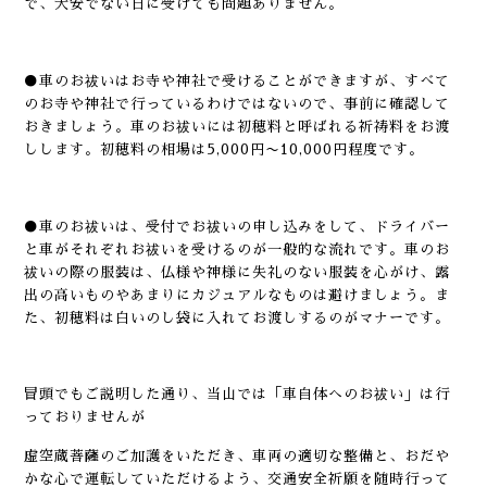
で、大安でない日に受けても問題ありません。
●車のお祓いはお寺や神社で受けることができますが、すべて
のお寺や神社で行っているわけではないので、事前に確認して
おきましょう。車のお祓いには初穂料と呼ばれる祈祷料をお渡
しします。初穂料の相場は5,000円〜10,000円程度です。
●車のお祓いは、受付でお祓いの申し込みをして、ドライバー
と車がそれぞれお祓いを受けるのが一般的な流れです。車のお
祓いの際の服装は、仏様や神様に失礼のない服装を心がけ、露
出の高いものやあまりにカジュアルなものは避けましょう。ま
た、初穂料は白いのし袋に入れてお渡しするのがマナーです。
冒頭でもご説明した通り、当山では「車自体へのお祓い」は行
っておりませんが
虚空蔵菩薩のご加護をいただき、車両の適切な整備と、おだや
かな心で運転していただけるよう、交通安全祈願を随時行って