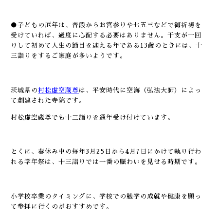
●子どもの厄年は、普段からお宮参りや七五三などで御祈祷を
受けていれば、過度に心配する必要はありません。干支が一回
りして初めて人生の節目を迎える年である13歳のときには、十
三詣りをするご家庭が多いようです。
茨城県の
村松虚空蔵尊
は、平安時代に空海（弘法大師）によっ
て創建された寺院です。
村松虚空蔵尊でも十三詣りを通年受け付けています。
とくに、春休み中の毎年3月25日から4月7日にかけて執り行わ
れる学年祭は、十三詣りでは一番の賑わいを見せる時期です。
小学校卒業のタイミングに、学校での勉学の成就や健康を願っ
て参拝に行くのがおすすめです。