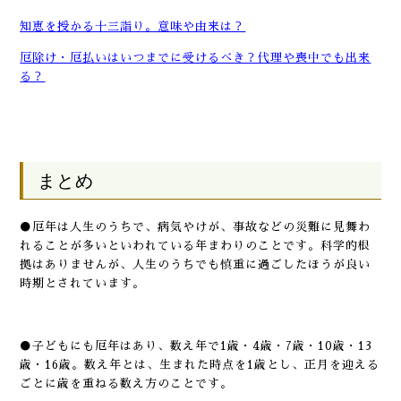
知恵を授かる十三詣り。意味や由来は？
厄除け・厄払いはいつまでに受けるべき？代理や喪中でも出来
る？
まとめ
●厄年は人生のうちで、病気やけが、事故などの災難に見舞わ
れることが多いといわれている年まわりのことです。科学的根
拠はありませんが、人生のうちでも慎重に過ごしたほうが良い
時期とされています。
●子どもにも厄年はあり、数え年で1歳・4歳・7歳・10歳・13
歳・16歳。数え年とは、生まれた時点を1歳とし、正月を迎える
ごとに歳を重ねる数え方のことです。