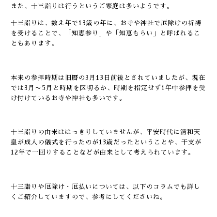
また、十三詣りは行うというご家庭は多いようです。
十三詣りは、数え年で13歳の年に、お寺や神社で厄除けの祈祷
を受けることで、「知恵参り」や「知恵もらい」と呼ばれるこ
ともあります。
本来の参拝時期は旧暦の3月13日前後とされていましたが、現在
では3月〜5月と時期を区切るか、時期を指定せず1年中参拝を受
け付けているお寺や神社も多いです。
十三詣りの由来ははっきりしていませんが、平安時代に清和天
皇が成人の儀式を行ったのが13歳だったということや、干支が
12年で一回りすることなどが由来として考えられています。
十三詣りや厄除け・厄払いについては、以下のコラムでも詳し
くご紹介していますので、参考にしてくださいね。