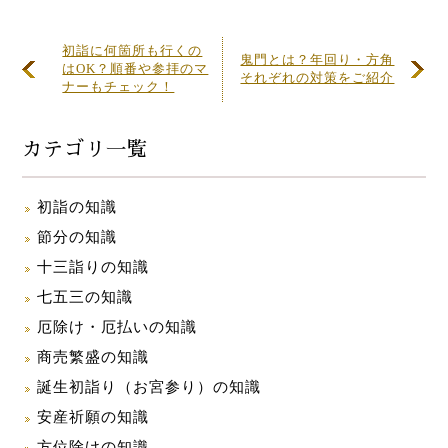
初詣に何箇所も行くの
鬼門とは？年回り・方角
はOK？順番や参拝のマ
それぞれの対策をご紹介
ナーもチェック！
カテゴリ一覧
初詣の知識
節分の知識
十三詣りの知識
七五三の知識
厄除け・厄払いの知識
商売繁盛の知識
誕生初詣り（お宮参り）の知識
安産祈願の知識
方位除けの知識